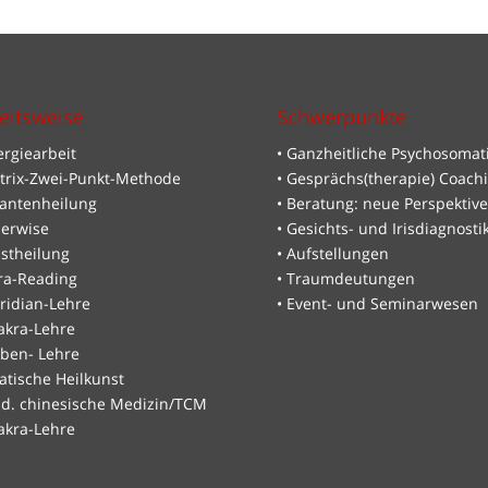
eitsweise
Schwerpunkte
ergiearbeit
• Ganzheitliche Psychosomat
trix-Zwei-Punkt-Methode
• Gesprächs(therapie) Coach
antenheilung
• Beratung: neue Perspektiv
nerwise
• Gesichts- und Irisdiagnosti
istheilung
• Aufstellungen
ra-Reading
• Traumdeutungen
ridian-Lehre
• Event- und Seminarwesen
akra-Lehre
rben- Lehre
iatische Heilkunst
ad. chinesische Medizin/TCM
akra-Lehre