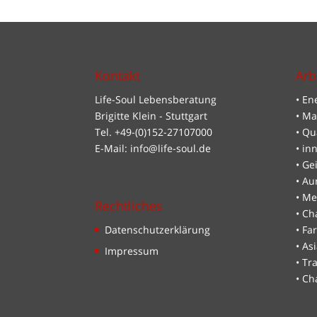
Kontakt
Arb
Life-Soul Lebensberatung
• En
Brigitte Klein - Stuttgart
• Ma
Tel. +49-(0)152-27107000
• Qu
E-Mail: info@life-soul.de
• in
• Ge
• Au
• Me
Rechtliches
• Ch
• Fa
Datenschutzerklärung
• As
Impressum
• Tr
• Ch